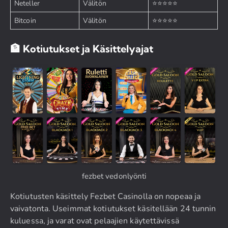
Neteller
Välitön
⭐⭐⭐⭐⭐
Bitcoin
Välitön
⭐⭐⭐⭐⭐
🏦 Kotiutukset ja Käsittelyajat
fezbet vedonlyönti
Kotiutusten käsittely Fezbet Casinolla on nopeaa ja
vaivatonta. Useimmat kotiutukset käsitellään 24 tunnin
kuluessa, ja varat ovat pelaajien käytettävissä