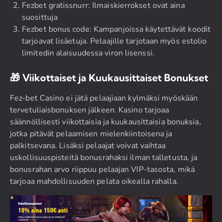
Fezbet gratissnurr: Ilmaiskierrokset ovat aina
suosittuja
Fezbet bonus code: Kampanjoissa käytettävät koodit
tarjoavat lisäetuja. Pelaajille tarjotaan myös estolio
limitedin alaisuudessa viron lisenssi.
🎁 Viikottaiset ja Kuukausittaiset Bonukset
Fez-bet Casino ei jätä pelaajiaan kylmäksi myöskään
tervetuliaisbonuksen jälkeen. Kasino tarjoaa
säännöllisesti viikottaisia ja kuukausittaisia bonuksia,
jotka pitävät pelaamisen mielenkiintoisena ja
palkitsevana. Lisäksi pelaajat voivat vaihtaa
uskollisuuspisteitä bonusrahaksi ilman talletusta, ja
bonusrahan arvo riippuu pelaajan VIP-tasosta, mikä
tarjoaa mahdollisuuden pelata oikealla rahalla.