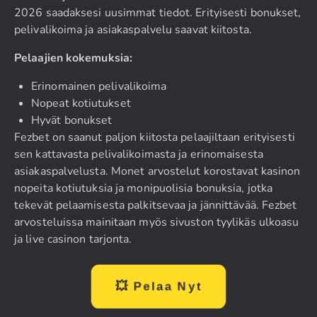
2026 saadaksesi uusimmat tiedot. Erityisesti bonukset,
pelivalikoima ja asiakaspalvelu saavat kiitosta.
Pelaajien kokemuksia:
Erinomainen pelivalikoima
Nopeat kotiutukset
Hyvät bonukset
Fezbet on saanut paljon kiitosta pelaajiltaan erityisesti
sen kattavasta pelivalikoimasta ja erinomaisesta
asiakaspalvelusta. Monet arvostelut korostavat kasinon
nopeita kotiutuksia ja monipuolisia bonuksia, jotka
tekevät pelaamisesta palkitsevaa ja jännittävää. Fezbet
arvosteluissa mainitaan myös sivuston tyylikäs ulkoasu
ja live casinon tarjonta.
💥 Pelaa Nyt