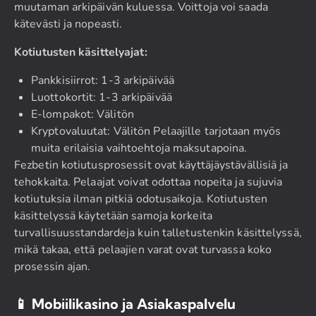
muutaman arkipäivän kuluessa. Voittoja voi saada
kätevästi ja nopeasti.
Kotiutusten käsittelyajat:
Pankkisiirrot: 1-3 arkipäivää
Luottokortit: 1-3 arkipäivää
E-lompakot: Välitön
Kryptovaluutat: Välitön Pelaajille tarjotaan myös
muita erilaisia vaihtoehtoja maksutapoina.
Fezbetin kotiutusprosessit ovat käyttäjäystävällisiä ja
tehokkaita. Pelaajat voivat odottaa nopeita ja sujuvia
kotiutuksia ilman pitkiä odotusaikoja. Kotiutusten
käsittelyssä käytetään samoja korkeita
turvallisuusstandardeja kuin talletustenkin käsittelyssä,
mikä takaa, että pelaajien varat ovat turvassa koko
prosessin ajan.
📱 Mobiilikasino ja Asiakaspalvelu