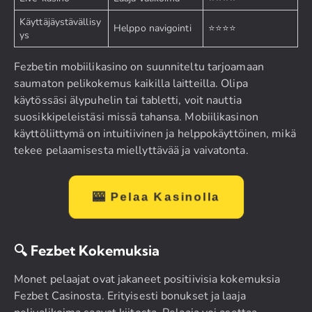
Käyttäjäystävällisy
Helppo navigointi
⭐⭐⭐⭐
ys
Fezbetin mobiilikasino on suunniteltu tarjoamaan
saumaton pelikokemus kaikilla laitteilla. Olipa
käytössäsi älypuhelin tai tabletti, voit nauttia
suosikkipeleistäsi missä tahansa. Mobiilikasinon
käyttöliittymä on intuitiivinen ja helppokäyttöinen, mikä
tekee pelaamisesta miellyttävää ja vaivatonta.
🎰 Pelaa Kasinolla
🔍 Fezbet Kokemuksia
Monet pelaajat ovat jakaneet positiivisia kokemuksia
Fezbet Casinosta. Erityisesti bonukset ja laaja