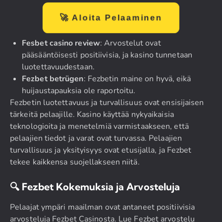
🚀 Aloita Pelaaminen
Fesbet casino review
: Arvostelut ovat
pääsääntöisesti positiivisia, ja kasino tunnetaan
luotettavuudestaan.
Fezbet betrügen
: Fezbetin maine on hyvä, eikä
huijaustapauksia ole raportoitu.
Fezbetin luotettavuus ja turvallisuus ovat ensisijaisen
tärkeitä pelaajille. Kasino käyttää nykyaikaisia
teknologioita ja menetelmiä varmistaakseen, että
pelaajien tiedot ja varat ovat turvassa. Pelaajien
turvallisuus ja yksityisyys ovat etusijalla, ja Fezbet
tekee kaikkensa suojellakseen niitä.
🔍 Fezbet Kokemuksia ja Arvosteluja
Pelaajat ympäri maailman ovat antaneet positiivisia
arvosteluja Fezbet Casinosta. Lue Fezbet arvostelu