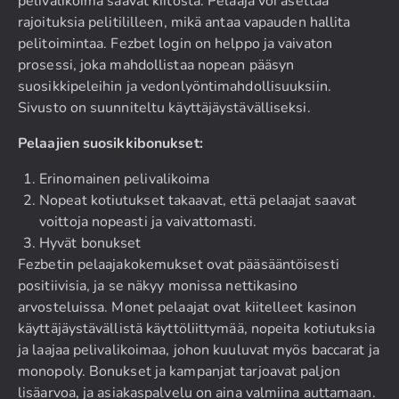
pelivalikoima saavat kiitosta. Pelaaja voi asettaa
rajoituksia pelitililleen, mikä antaa vapauden hallita
pelitoimintaa. Fezbet login on helppo ja vaivaton
prosessi, joka mahdollistaa nopean pääsyn
suosikkipeleihin ja vedonlyöntimahdollisuuksiin.
Sivusto on suunniteltu käyttäjäystävälliseksi.
Pelaajien suosikkibonukset:
Erinomainen pelivalikoima
Nopeat kotiutukset takaavat, että pelaajat saavat
voittoja nopeasti ja vaivattomasti.
Hyvät bonukset
Fezbetin pelaajakokemukset ovat pääsääntöisesti
positiivisia, ja se näkyy monissa nettikasino
arvosteluissa. Monet pelaajat ovat kiitelleet kasinon
käyttäjäystävällistä käyttöliittymää, nopeita kotiutuksia
ja laajaa pelivalikoimaa, johon kuuluvat myös baccarat ja
monopoly. Bonukset ja kampanjat tarjoavat paljon
lisäarvoa, ja asiakaspalvelu on aina valmiina auttamaan.