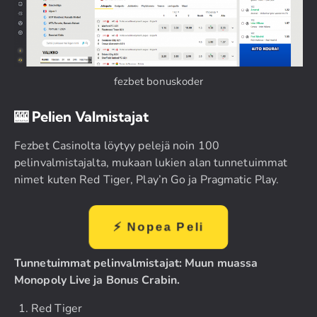
fezbet bonuskoder
🎰 Pelien Valmistajat
Fezbet Casinolta löytyy pelejä noin 100
pelinvalmistajalta, mukaan lukien alan tunnetuimmat
nimet kuten Red Tiger, Play’n Go ja Pragmatic Play.
⚡️ Nopea Peli
Tunnetuimmat pelinvalmistajat: Muun muassa
Monopoly Live ja Bonus Crabin.
Red Tiger