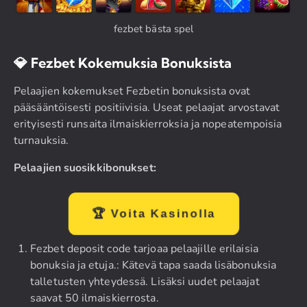
fezbet bästa spel
💎 Fezbet Kokemuksia Bonuksista
Pelaajien kokemukset Fezbetin bonuksista ovat
pääsääntöisesti positiivisia. Useat pelaajat arvostavat
erityisesti runsaita ilmaiskierroksia ja nopeatempoisia
turnauksia.
Pelaajien suosikkibonukset:
🏆 Voita Kasinolla
Fezbet deposit code tarjoaa pelaajille erilaisia
bonuksia ja etuja.: Kätevä tapa saada lisäbonuksia
talletusten yhteydessä. Lisäksi uudet pelaajat
saavat 50 ilmaiskierrosta.