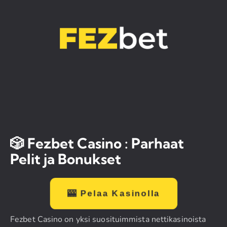
🎲 Fezbet Casino : Parhaat
Pelit ja Bonukset
🎰 Pelaa Kasinolla
Fezbet Casino on yksi suosituimmista nettikasinoista