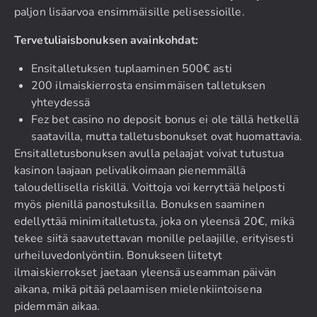
paljon lisäarvoa ensimmäisille pelisessioille.
Tervetuliaisbonuksen avainkohdat:
Ensitalletuksen tuplaaminen 500€ asti
200 ilmaiskierrosta ensimmäisen talletuksen
yhteydessä
Fez bet casino no deposit bonus ei ole tällä hetkellä
saatavilla, mutta talletusbonukset ovat huomattavia.
Ensitalletusbonuksen avulla pelaajat voivat tutustua
kasinon laajaan pelivalikoimaan pienemmällä
taloudellisella riskillä. Voittoja voi kerryttää helposti
myös pienillä panostuksilla. Bonuksen saaminen
edellyttää minimitalletusta, joka on yleensä 20€, mikä
tekee siitä saavutettavan monille pelaajille, erityisesti
urheiluvedonlyöntiin. Bonukseen liitetyt
ilmaiskierrokset jaetaan yleensä useamman päivän
aikana, mikä pitää pelaamisen mielenkiintoisena
pidemmän aikaa.