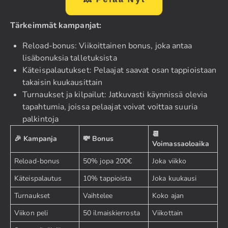
Tärkeimmät kampanjat:
Reload-bonus: Viikoittainen bonus, joka antaa
lisäbonuksia talletuksista
Käteispalautukset: Pelaajat saavat osan tappioistaan
takaisin kuukausittain
Turnaukset ja kilpailut: Jatkuvasti käynnissä olevia
tapahtumia, joissa pelaajat voivat voittaa suuria
palkintoja
📆
🎉 Kampanja
💸 Bonus
Voimassaoloaika
Reload-bonus
50% jopa 200€
Joka viikko
Käteispalautus
10% tappioista
Joka kuukausi
Turnaukset
Vaihtelee
Koko ajan
Viikon peli
50 ilmaiskierrosta
Viikottain