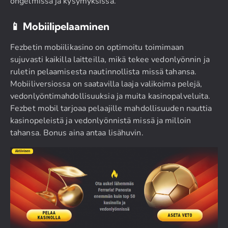
ongelmissa ja kysymyksissä.
📱 Mobiilipelaaminen
Fezbetin mobiilikasino on optimoitu toimimaan
sujuvasti kaikilla laitteilla, mikä tekee vedonlyönnin ja
ruletin pelaamisesta nautinnollista missä tahansa.
Mobiiliversiossa on saatavilla laaja valikoima pelejä,
vedonlyöntimahdollisuuksia ja muita kasinopalveluita.
Fezbet mobil tarjoaa pelaajille mahdollisuuden nauttia
kasinopeleistä ja vedonlyönnistä missä ja milloin
tahansa. Bonus aina antaa lisähuvin.