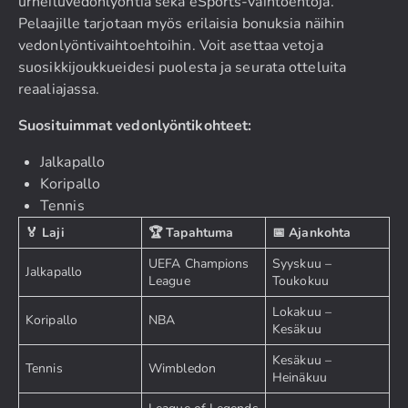
urheiluvedonlyöntiä sekä eSports-vaihtoehtoja.
Pelaajille tarjotaan myös erilaisia bonuksia näihin
vedonlyöntivaihtoehtoihin. Voit asettaa vetoja
suosikkijoukkueidesi puolesta ja seurata otteluita
reaaliajassa.
Suosituimmat vedonlyöntikohteet:
Jalkapallo
Koripallo
Tennis
🏅 Laji
🏆 Tapahtuma
📅 Ajankohta
UEFA Champions
Syyskuu –
Jalkapallo
League
Toukokuu
Lokakuu –
Koripallo
NBA
Kesäkuu
Kesäkuu –
Tennis
Wimbledon
Heinäkuu